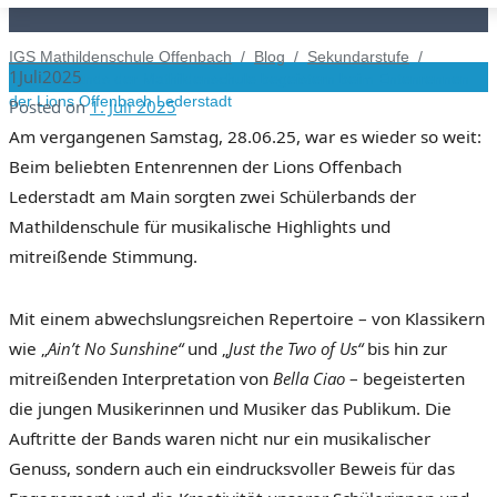
IGS Mathildenschule Offenbach
/
Blog
/
Sekundarstufe
/
1
Juli
2025
Schülerbands der Mathildenschule begeistern beim Entenrennen
der Lions Offenbach Lederstadt
Posted on
1. Juli 2025
Am vergangenen Samstag, 28.06.25, war es wieder so weit:
Beim beliebten Entenrennen der Lions Offenbach
Lederstadt am Main sorgten zwei Schülerbands der
Mathildenschule für musikalische Highlights und
mitreißende Stimmung.
Mit einem abwechslungsreichen Repertoire – von Klassikern
wie „
Ain’t No Sunshine“
und „
Just the Two of Us“
bis hin zur
mitreißenden Interpretation von
Bella Ciao
– begeisterten
die jungen Musikerinnen und Musiker das Publikum. Die
Auftritte der Bands waren nicht nur ein musikalischer
Genuss, sondern auch ein eindrucksvoller Beweis für das