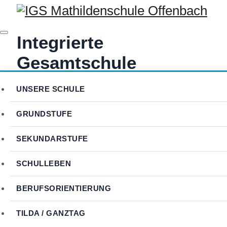
Integrierte
Gesamtschule
Schülerbands der
UNSERE SCHULE
Mathildenschule
GRUNDSTUFE
begeistern beim
SEKUNDARSTUFE
Entenrennen der
SCHULLEBEN
Lions Offenbach
BERUFSORIENTIERUNG
Lederstadt
TILDA / GANZTAG